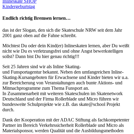
Inlineskate SHOP
Kindergeburtstag
Endlich richtig Bremsen lernen…
das ist der Slogan, den sich die Skateschule NRW seit dem Jahr
2001 ganz oben auf die Fahne schreibt.
M
öchtest Du oder dein Kind(er) Inlineskaten lernen, aber Du
weißt
nicht wie Du es verletzungsfrei und ohne Angst bewerkstelligen
sollst? Dann bist Du hier genau richtig!!!
Seit 25
Jahren sind wir als Inline Skating-
und
Funsportagentur
bekannt. Neben den umfangreichen Inline-
Skating-Kursangeboten für Erwachsene und Kinder bieten wir u.a.
zur Bereicherung von Veranstaltungen auch bunte Aktions- und
Mitmachprogramme zum Thema
Funsport
an.
In Zusammenarbeit mit weiteren Skateschulen im Skatenetwork
Deutschland
und der Firma Rollerblade
und Micro
führen
wir
bundesweite Schulprojekte wie z.B. das skate@school Projekt
durch.
Dank der Kooperation mit der ADAC Stiftung als fachkompetenter
Partner im Bereich Verkehrssi
cherheit Rollerblade und Micro
als
Materialsponsor
,
werden Qualität und die Ausbildungsmethoden