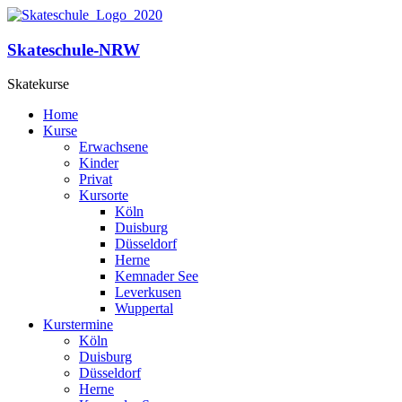
Skateschule-NRW
Skatekurse
Home
Kurse
Erwachsene
Kinder
Privat
Kursorte
Köln
Duisburg
Düsseldorf
Herne
Kemnader See
Leverkusen
Wuppertal
Kurstermine
Köln
Duisburg
Düsseldorf
Herne