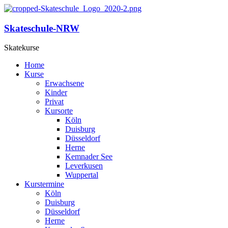
Skateschule-NRW
Skatekurse
Home
Kurse
Erwachsene
Kinder
Privat
Kursorte
Köln
Duisburg
Düsseldorf
Herne
Kemnader See
Leverkusen
Wuppertal
Kurstermine
Köln
Duisburg
Düsseldorf
Herne