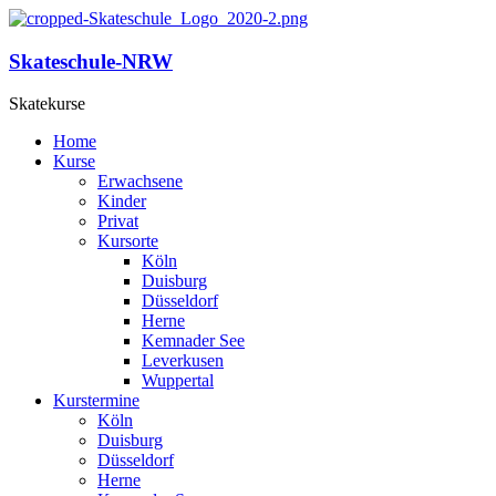
Skateschule-NRW
Skatekurse
Home
Kurse
Erwachsene
Kinder
Privat
Kursorte
Köln
Duisburg
Düsseldorf
Herne
Kemnader See
Leverkusen
Wuppertal
Kurstermine
Köln
Duisburg
Düsseldorf
Herne