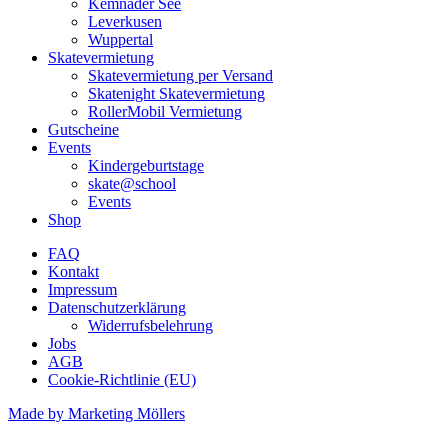
Kemnader See
Leverkusen
Wuppertal
Skatevermietung
Skatevermietung per Versand
Skatenight Skatevermietung
RollerMobil Vermietung
Gutscheine
Events
Kindergeburtstage
skate@school
Events
Shop
FAQ
Kontakt
Impressum
Datenschutzerklärung
Widerrufsbelehrung
Jobs
AGB
Cookie-Richtlinie (EU)
Made by Marketing Möllers